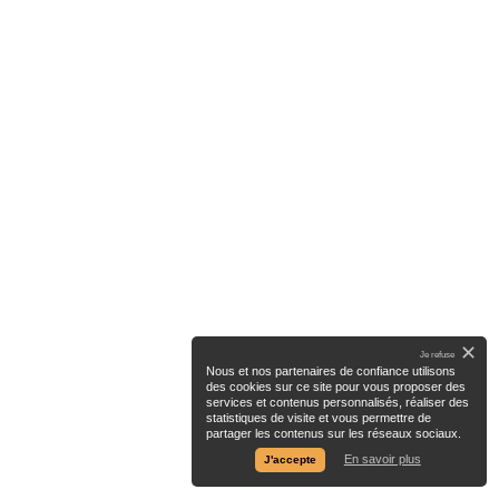
✕
Je refuse
Nous et nos partenaires de confiance utilisons
des cookies sur ce site pour vous proposer des
services et contenus personnalisés, réaliser des
statistiques de visite et vous permettre de
partager les contenus sur les réseaux sociaux.
En savoir plus
J'accepte